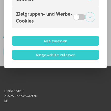
Wo?
BibelPUNKT Ratekau
Zielgruppen- und Werbe-
Infos Ort und Zeit: info@knotenpunkt.info
Cookies
Ansprechpartner
Alle zulassen
Leitung Bibelkreis
Steinys
Ausgewählte zulassen
name@gmx.de
Eutiner Str. 3
23626 Bad Schwartau
DE