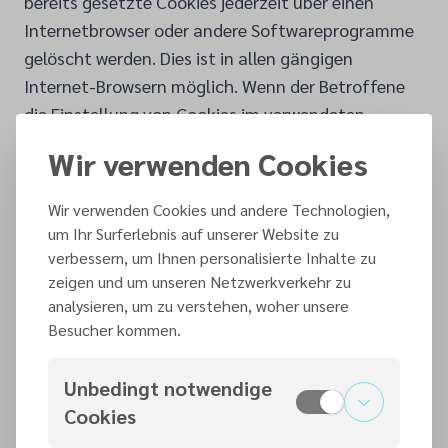
bereits gesetzte Cookies jederzeit über einen
Internetbrowser oder andere Softwareprogramme
gelöscht werden. Dies ist in allen gängigen
Internet-Browsern möglich. Wenn der Betroffene
die Einstellung von Cookies im verwendeten
Internet-Browser deaktiviert, kann es sein, dass
Wir verwenden Cookies
nicht alle Funktionen unserer Website vollständig
nutzbar sind.
Wir verwenden Cookies und andere Technologien,
um Ihr Surferlebnis auf unserer Website zu
5. Erhebung allgemeiner Daten und
verbessern, um Ihnen personalisierte Inhalte zu
zeigen und um unseren Netzwerkverkehr zu
Informationen
analysieren, um zu verstehen, woher unsere
Die Website der Freikirche der Siebenten-Tags-
Besucher kommen.
Adventisten sammelt eine Reihe von allgemeinen
Daten und Informationen, wenn ein Betroffener
Unbedingt notwendige
oder ein automatisiertes System die Website
Cookies
aufruft. Diese allgemeinen Daten und